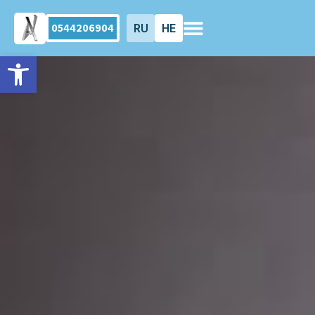
0544206904
RU
HE
פתח