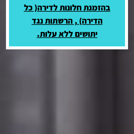
בהזמנת חלונות לדירה( כל
הדירה) , הרשתות נגד
יתושים ללא עלות.