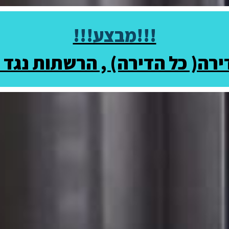
!!!מבצע!!!
רה( כל הדירה) , הרשתות נגד 