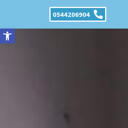
0544206904
פתח