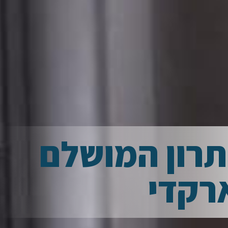
תרון המושלם
רקדי