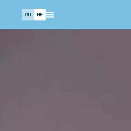
RU
HE