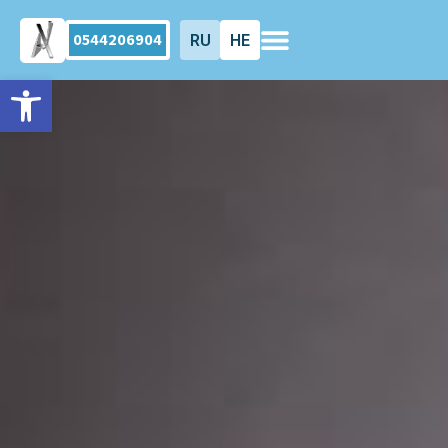
0544206904
RU
HE
פתח