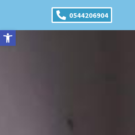
0544206904
Открыть панель инструмен