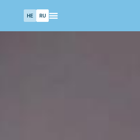
HE
RU