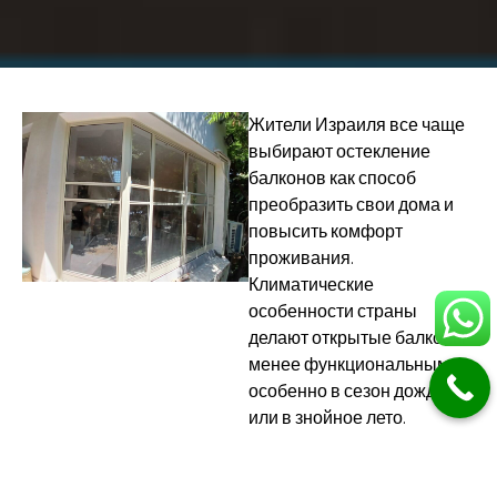
Жители Израиля все чаще
выбирают остекление
балконов как способ
преобразить свои дома и
повысить комфорт
проживания.
Климатические
особенности страны
делают открытые балконы
менее функциональными,
особенно в сезон дождей
или в знойное лето.
Компания
«Алюм
Аркадий»
предлагает