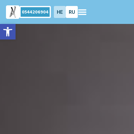
0544206904
HE
RU
Открыть панель инструмен